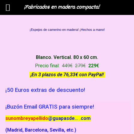
¡Fabricados en madera compacta!
Menú
¡Espejos de camerino en madera! ¡Hechos a mano!
Blanco.
Vertical
. 8
0 x 60 cm.
Precio final:
449€
27
9€
229€
¡En 3 plazos de 76,33€ con PayPal!
¡50 Euros extras de descuento!
¡Buzón Email GRATIS para siempre!
sunombreyapellido
@guapasde… .com
(Madrid, Barcelona, Sevilla, etc.)