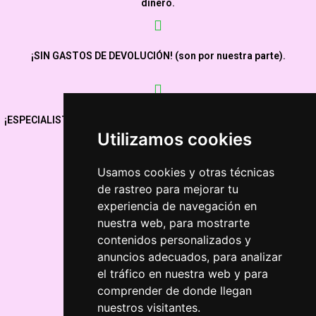
dinero.
¡SIN GASTOS DE DEVOLUCIÓN! (son por nuestra parte).
¡ESPECIALISTAS en espejos de camerino y maquillaje desde 2008!
Utilizamos cookies
Usamos cookies y otras técnicas
¡Comprar ahora!
de rastreo para mejorar tu
experiencia de navegación en
nuestra web, para mostrarte
contenidos personalizados y
anuncios adecuados, para analizar
el tráfico en nuestra web y para
Contra reembolso – Tarjeta débito/crédito – PayPal
comprender de donde llegan
nuestros visitantes.