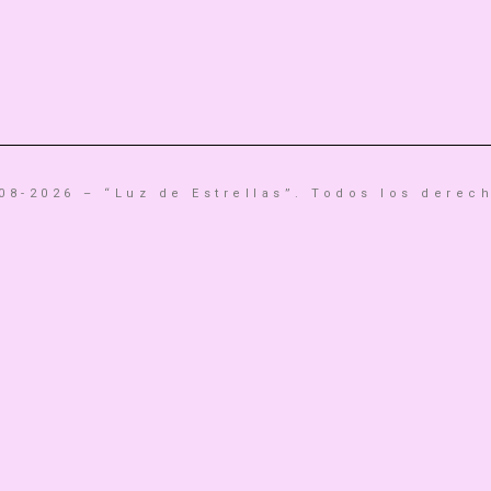
08-2026 – “Luz de Estrellas”. Todos los derec