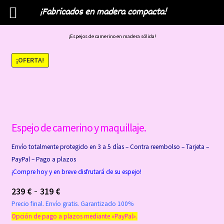
¡Fabricados en madera compacta!
Menú
¡Espejos de camerino en madera sólida!
¡OFERTA!
Espejo de camerino y maquillaje.
Envío totalmente protegido en 3 a 5 días – Contra reembolso – Tarjeta –
PayPal – Pago a plazos
¡Compre hoy y en breve disfrutará de su espejo!
-
239
€
319
€
Precio final. Envío gratis. Garantizado 100%
Opción de pago a plazos mediante «PayPal».