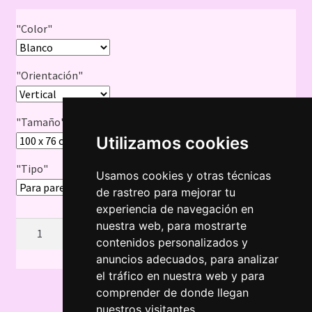
"Color"
"Orientación"
"Tamaño"
Utilizamos cookies
"Tipo"
Usamos cookies y otras técnicas
Limpiar
de rastreo para mejorar tu
experiencia de navegación en
nuestra web, para mostrarte
Añadir al carrito
contenidos personalizados y
anuncios adecuados, para analizar
A
el tráfico en nuestra web y para
l
comprender de donde llegan
t
nuestros visitantes.